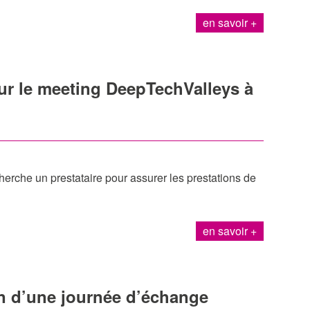
en savoir +
our le meeting DeepTechValleys à
rche un prestataire pour assurer les prestations de
en savoir +
on d’une journée d’échange