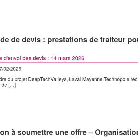
e de devis : prestations de traiteur p
s
te d'envoi des devis : 14 mars 2026
27/02/2026
dre du projet DeepTechValleys, Laval Mayenne Technopole reche
s de […]
tion à soumettre une offre – Organisati