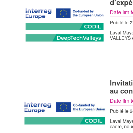
d’expé
Date limi
Publié le 
Laval Maye
VALLEYS e
Invita
au con
Date limi
Publié le 
Laval Maye
cadre, nou