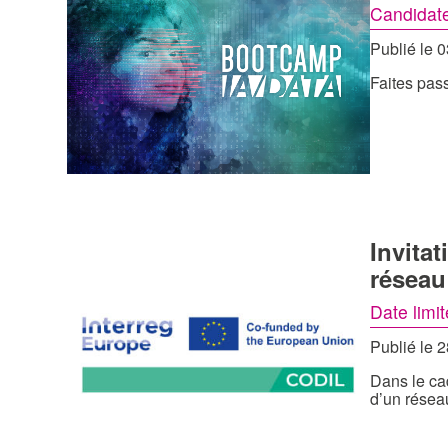
Candidate
Publié le 
Faites pas
Invita
réseau
Date limi
Publié le 
Dans le ca
d’un résea