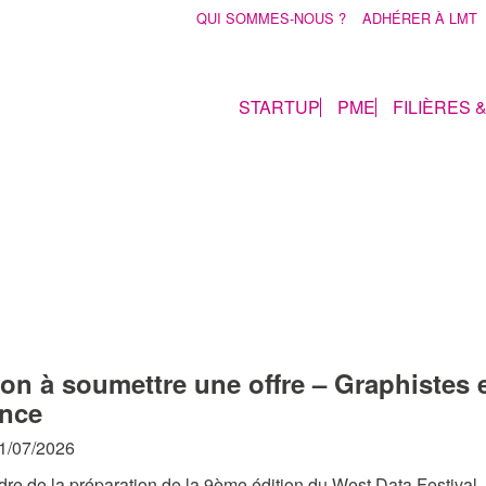
QUI SOMMES-NOUS ?
ADHÉRER À LMT
STARTUP
PME
FILIÈRES 
ion à soumettre une offre – Graphistes e
nce
31/07/2026
re de la préparation de la 9ème édition du West Data Festival,