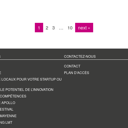
1
2
3
…
10
next »
S
CONTACTEZ-NOUS
CONTACT
E
PLAN D’ACCÈS
E LOCAUX POUR VOTRE STARTUP OU
E POTENTIEL DE L’INNOVATION
 COMPÉTENCES
 APOLLO
ESTIVAL
 MAYENNE
NG LMT