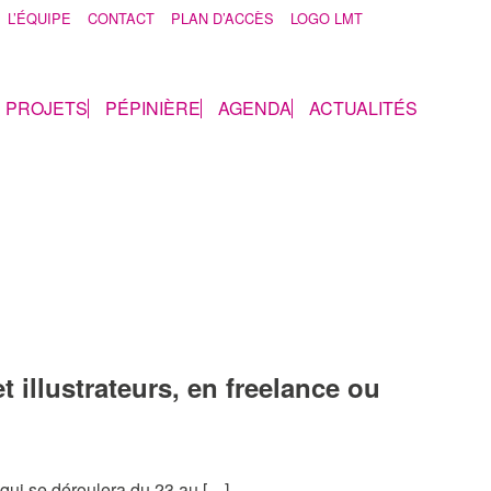
L’ÉQUIPE
CONTACT
PLAN D’ACCÈS
LOGO LMT
& PROJETS
PÉPINIÈRE
AGENDA
ACTUALITÉS
t illustrateurs, en freelance ou
 qui se déroulera du 23 au […]